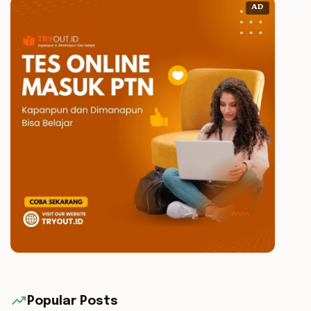
AD
trending_up
Popular Posts