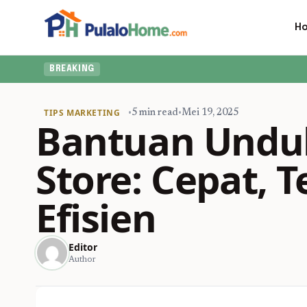
H
BREAKING
TIPS MARKETING
•
5 min read
•
Mei 19, 2025
Bantuan Unduh
Store: Cepat, T
Efisien
Editor
Author