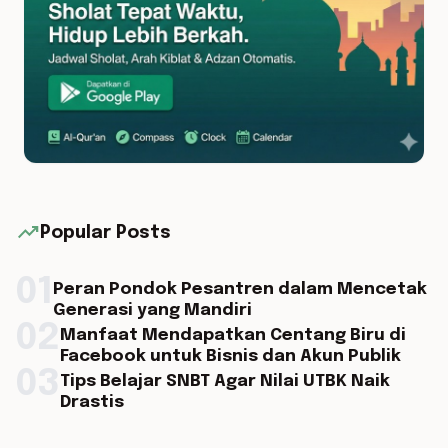
trending_up
Popular Posts
01
Peran Pondok Pesantren dalam Mencetak
Generasi yang Mandiri
02
Manfaat Mendapatkan Centang Biru di
Facebook untuk Bisnis dan Akun Publik
03
Tips Belajar SNBT Agar Nilai UTBK Naik
Drastis