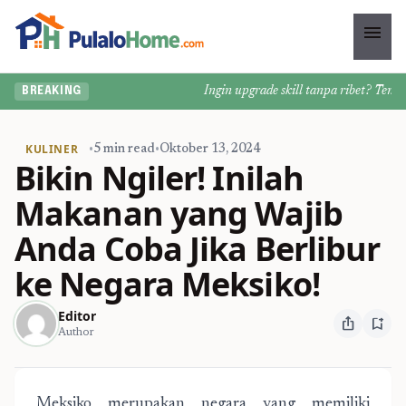
menu
Ingin upgrade skill tanpa ribet? Temukan
BREAKING
KULINER
•
5 min read
•
Oktober 13, 2024
Bikin Ngiler! Inilah
Makanan yang Wajib
Anda Coba Jika Berlibur
ke Negara Meksiko!
Editor
ios_share
bookmark_add
Author
Meksiko merupakan negara yang memiliki