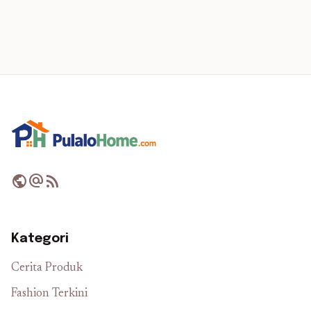
public
alternate_email
rss_feed
Kategori
Cerita Produk
Fashion Terkini