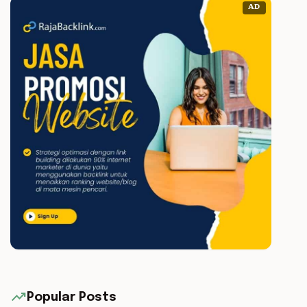
AD
trending_up
Popular Posts