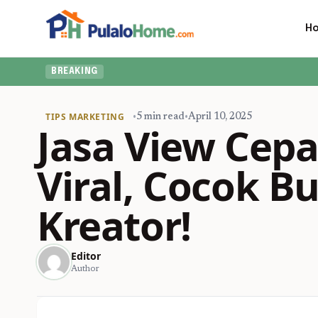
H
BREAKING
TIPS MARKETING
•
5 min read
•
April 10, 2025
Jasa View Cepa
Viral, Cocok B
Kreator!
Editor
Author