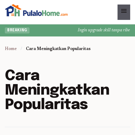
menu
Ingin upgrade skill tanpa ribet? 
BREAKING
Home
/
Cara Meningkatkan Popularitas
Cara
Meningkatkan
Popularitas