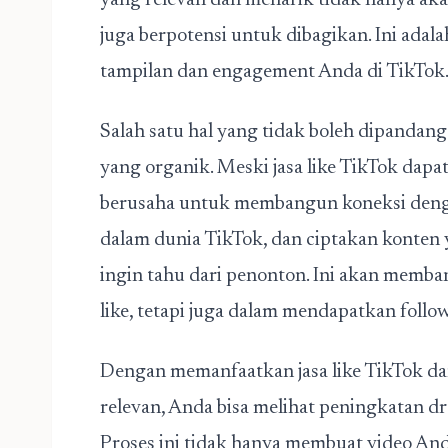
yang relevan dan menarik tidak hanya aka
juga berpotensi untuk dibagikan. Ini adal
tampilan dan engagement Anda di TikTok
Salah satu hal yang tidak boleh dipandang
yang organik. Meski jasa like TikTok dap
berusaha untuk membangun koneksi dengan
dalam dunia TikTok, dan ciptakan konte
ingin tahu dari penonton. Ini akan memb
like, tetapi juga dalam mendapatkan follow
Dengan memanfaatkan jasa like TikTok d
relevan, Anda bisa melihat peningkatan dra
Proses ini tidak hanya membuat video Anda