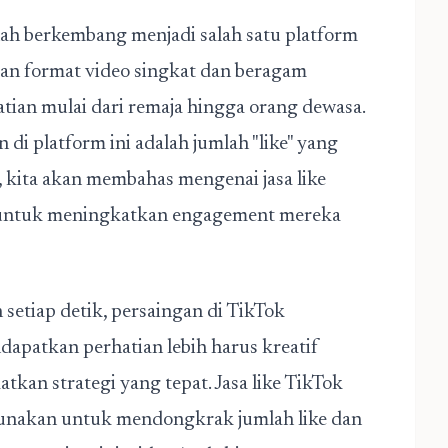
lah berkembang menjadi salah satu platform
ngan format video singkat dan beragam
atian mulai dari remaja hingga orang dewasa.
di platform ini adalah jumlah "like" yang
i, kita akan membahas mengenai jasa like
untuk
meningkatkan engagement
mereka
etiap detik, persaingan di TikTok
dapatkan perhatian lebih harus kreatif
an strategi yang tepat. Jasa like TikTok
igunakan untuk mendongkrak jumlah like dan