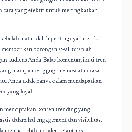
n membuat orang ingin memberi like, tetapi
ah cara yang efektif untuk meningkatkan
.
 sebelah mata adalah pentingnya interaksi
at memberikan dorongan awal, tetaplah
 audiens Anda. Balas komentar, ikuti tren
n yang mampu menggugah emosi atau rasa
antu Anda tidak hanya dalam mendapatkan
er yang loyal.
an menciptakan konten trending yang
stis dalam hal engagement dan visibilitas.
 menjadi lebih populer, tetapi juga