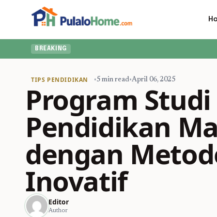
H
BREAKING
TIPS PENDIDIKAN
•
5 min read
•
April 06, 2025
Program Studi
Pendidikan M
dengan Metod
Inovatif
Editor
Author