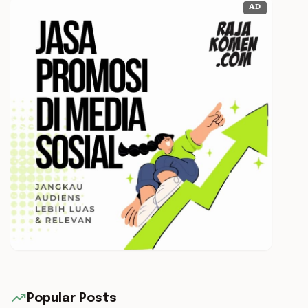
AD
trending_up
Popular Posts