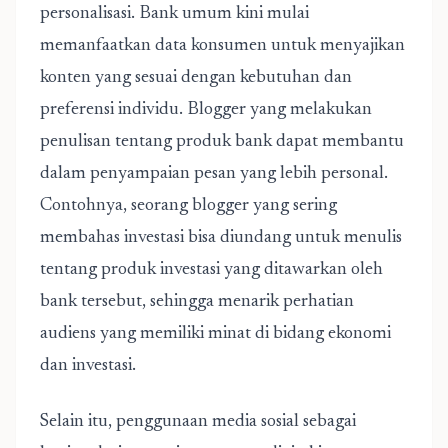
personalisasi. Bank umum kini mulai
memanfaatkan data konsumen untuk menyajikan
konten yang sesuai dengan kebutuhan dan
preferensi individu. Blogger yang melakukan
penulisan tentang produk bank dapat membantu
dalam penyampaian pesan yang lebih personal.
Contohnya, seorang blogger yang sering
membahas investasi bisa diundang untuk menulis
tentang produk investasi yang ditawarkan oleh
bank tersebut, sehingga menarik perhatian
audiens yang memiliki minat di bidang ekonomi
dan investasi.
Selain itu, penggunaan media sosial sebagai