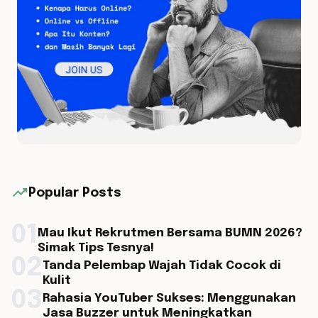
trending_up
Popular Posts
01
Mau Ikut Rekrutmen Bersama BUMN 2026?
Simak Tips Tesnya!
02
Tanda Pelembap Wajah Tidak Cocok di
Kulit
03
Rahasia YouTuber Sukses: Menggunakan
Jasa Buzzer untuk Meningkatkan