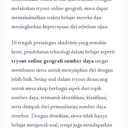
melakukan tryout online geografi, siswa dapat
memaksimalkan waktu belajar mereka dan
meningkatkan kepercayaan diri sebelum ujian.
Di tengah persaingan akademis yang semakin
ketat, pendekatan teknologi dalam belajar seperti
tryout online geografi sumber daya
sangat
membantu siswa untuk menyiapkan diri dengan
lebih baik. Setiap soal dalam tryout dirancang
untuk mencakup berbagai aspek dari topik
sumber daya, termasuk identifikasi, klasifikasi,
serta dampak dari pemanfaatan sumber daya
tersebut. Dengan demikian, siswa tidak hanya
belajar menjawab soal, tetapi juga mendapatkan