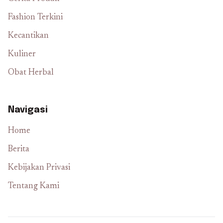
Fashion Terkini
Kecantikan
Kuliner
Obat Herbal
Navigasi
Home
Berita
Kebijakan Privasi
Tentang Kami