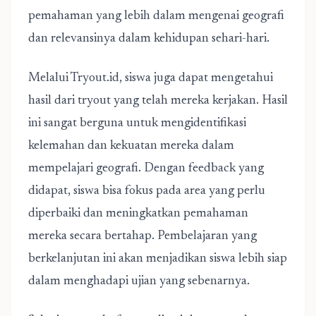
pemahaman yang lebih dalam mengenai geografi
dan relevansinya dalam kehidupan sehari-hari.
Melalui Tryout.id, siswa juga dapat mengetahui
hasil dari tryout yang telah mereka kerjakan. Hasil
ini sangat berguna untuk mengidentifikasi
kelemahan dan kekuatan mereka dalam
mempelajari geografi. Dengan feedback yang
didapat, siswa bisa fokus pada area yang perlu
diperbaiki dan meningkatkan pemahaman
mereka secara bertahap. Pembelajaran yang
berkelanjutan ini akan menjadikan siswa lebih siap
dalam menghadapi ujian yang sebenarnya.