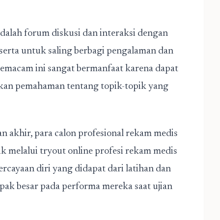
 adalah forum diskusi dan interaksi dengan
serta untuk saling berbagi pengalaman dan
semacam ini sangat bermanfaat karena dapat
an pemahaman tentang topik-topik yang
n akhir, para calon profesional rekam medis
k melalui tryout online profesi rekam medis
rcayaan diri yang didapat dari latihan dan
k besar pada performa mereka saat ujian