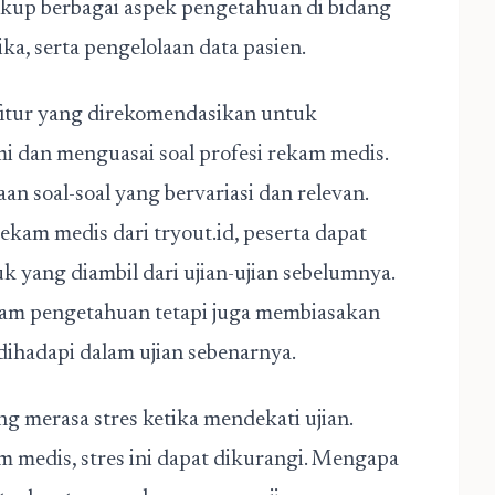
akup berbagai aspek pengetahuan di bidang
ka, serta pengelolaan data pasien.
fitur yang direkomendasikan untuk
 dan menguasai soal profesi rekam medis.
n soal-soal yang bervariasi dan relevan.
ekam medis dari tryout.id, peserta dapat
 yang diambil dari ujian-ujian sebelumnya.
am pengetahuan tetapi juga membiasakan
dihadapi dalam ujian sebenarnya.
ng merasa stres ketika mendekati ujian.
m medis, stres ini dapat dikurangi. Mengapa