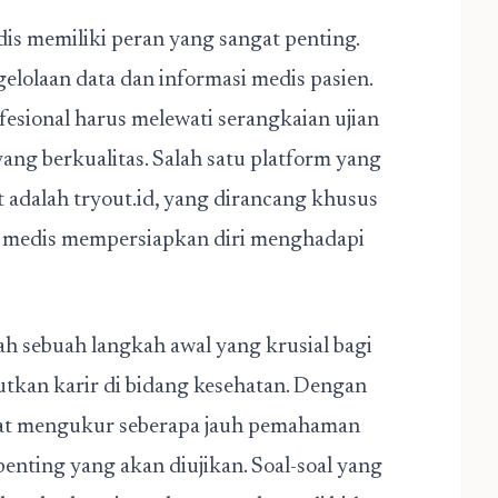
is memiliki peran yang sangat penting.
lolaan data dan informasi medis pasien.
ofesional harus melewati serangkaian ujian
ang berkualitas. Salah satu platform yang
 adalah tryout.id, yang dirancang khusus
 medis mempersiapkan diri menghadapi
ah sebuah langkah awal yang krusial bagi
utkan karir di bidang kesehatan. Dengan
apat mengukur seberapa jauh pemahaman
enting yang akan diujikan. Soal-soal yang