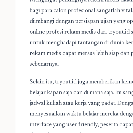
Mengingat pentingnya rekam medis dalam 
bagi para calon profesional sangatlah vita
diimbangi dengan persiapan ujian yang opt
online profesi rekam medis dari tryout.i
untuk menghadapi tantangan di dunia kerja
rekam medis dapat merasa lebih siap dan p
sebenarnya.
Selain itu, tryout.id juga memberikan ke
belajar kapan saja dan di mana saja. Ini 
jadwal kuliah atau kerja yang padat. Dengan
menyesuaikan waktu belajar mereka denga
interface yang user-friendly, peserta dap