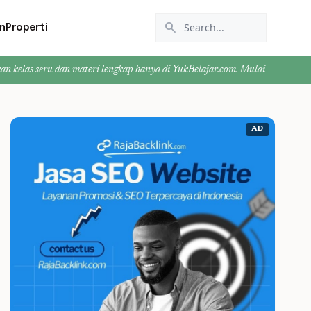
search
n
Properti
n materi lengkap hanya di YukBelajar.com. Mulai langkah suksesmu hari ini! 
AD