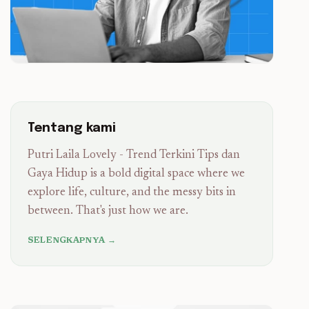
Tentang kami
Putri Laila Lovely - Trend Terkini Tips dan
Gaya Hidup is a bold digital space where we
explore life, culture, and the messy bits in
between. That's just how we are.
SELENGKAPNYA →