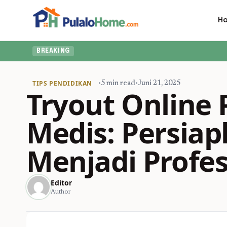
H
BREAKING
TIPS PENDIDIKAN
•
5 min read
•
Juni 21, 2025
Tryout Online 
Medis: Persia
Menjadi Profes
Editor
Author