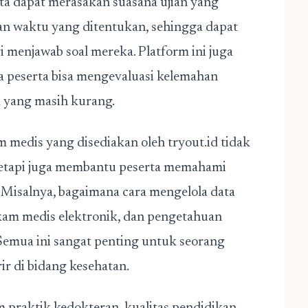
rta dapat merasakan suasana ujian yang
an waktu yang ditentukan, sehingga dapat
menjawab soal mereka. Platform ini juga
ga peserta bisa mengevaluasi kelemahan
 yang masih kurang.
m medis yang disediakan oleh tryout.id tidak
etapi juga membantu peserta memahami
. Misalnya, bagaimana cara mengelola data
kam medis elektronik, dan pengetahuan
 Semua ini sangat penting untuk seorang
ir di bidang kesehatan.