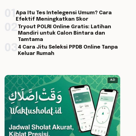
01
Apa Itu Tes Intelegensi Umum? Cara
Efektif Meningkatkan Skor
02
Tryout POLRI Online Gratis: Latihan
Mandiri untuk Calon Bintara dan
Tamtama
03
4 Cara Jitu Seleksi PPDB Online Tanpa
Keluar Rumah
AD