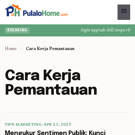
menu
Ingin upgrade skill tanpa ribet?
BREAKING
Home
/
Cara Kerja Pemantauan
Cara Kerja
Pemantauan
TIPS MARKETING
•
APR 23, 2025
5 min read
Mengukur Sentimen Publik: Kunci