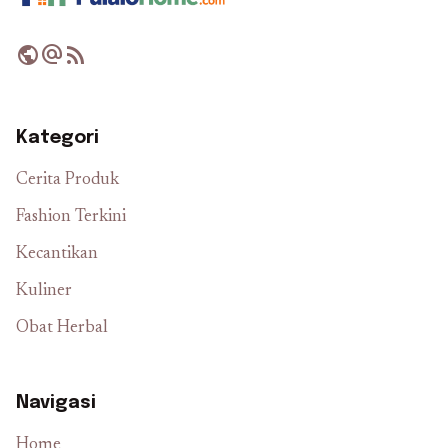
public
alternate_email
rss_feed
Kategori
Cerita Produk
Fashion Terkini
Kecantikan
Kuliner
Obat Herbal
Navigasi
Home