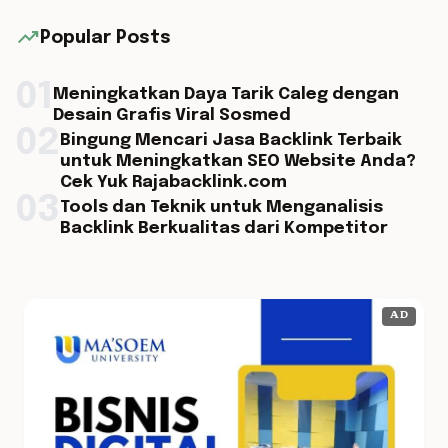
trending_up
Popular Posts
01
Meningkatkan Daya Tarik Caleg dengan
Desain Grafis Viral Sosmed
02
Bingung Mencari Jasa Backlink Terbaik
untuk Meningkatkan SEO Website Anda?
Cek Yuk Rajabacklink.com
03
Tools dan Teknik untuk Menganalisis
Backlink Berkualitas dari Kompetitor
AD