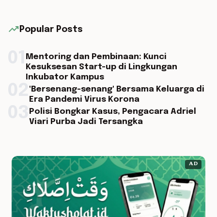
trending_up
Popular Posts
01
Mentoring dan Pembinaan: Kunci
Kesuksesan Start-up di Lingkungan
Inkubator Kampus
02
'Bersenang-senang' Bersama Keluarga di
Era Pandemi Virus Korona
03
Polisi Bongkar Kasus, Pengacara Adriel
Viari Purba Jadi Tersangka
AD