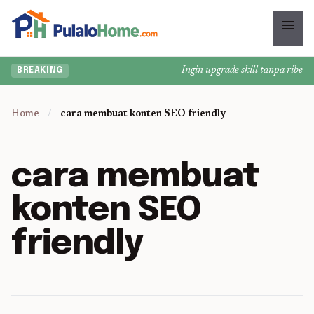
menu
Ingin upgrade skill tanpa ribet? 
BREAKING
Home
/
cara membuat konten SEO friendly
cara membuat
konten SEO
friendly