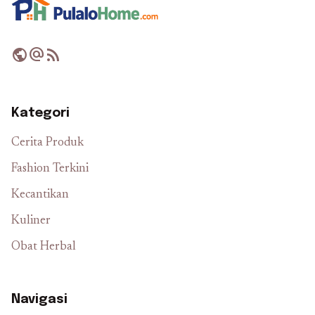
public
alternate_email
rss_feed
Kategori
Cerita Produk
Fashion Terkini
Kecantikan
Kuliner
Obat Herbal
Navigasi