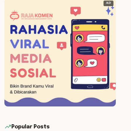
AD
trending_up
Popular Posts