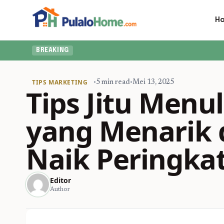
H
BREAKING
TIPS MARKETING
•
5 min read
•
Mei 13, 2025
Tips Jitu Menu
yang Menarik
Naik Peringka
Editor
Author