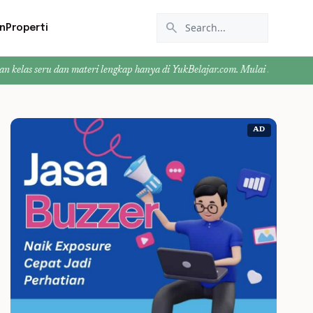
search
n
Properti
ru dan materi lengkap hanya di YukBelajar.com. Mulai langkah suksesmu hari i
AD