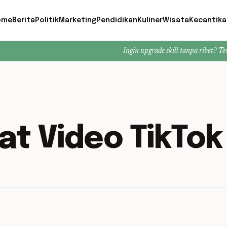
ome
Berita
Politik
Marketing
Pendidikan
Kuliner
Wisata
Kecantika
Ingin upgrade skill tanpa ribet? Temukan kelas 
t Video TikTok