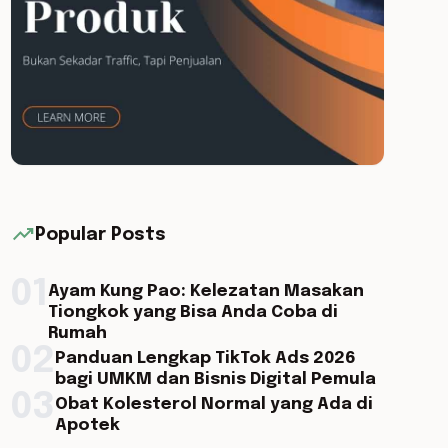
trending_up
Popular Posts
01
Ayam Kung Pao: Kelezatan Masakan
Tiongkok yang Bisa Anda Coba di
Rumah
02
Panduan Lengkap TikTok Ads 2026
bagi UMKM dan Bisnis Digital Pemula
03
Obat Kolesterol Normal yang Ada di
Apotek