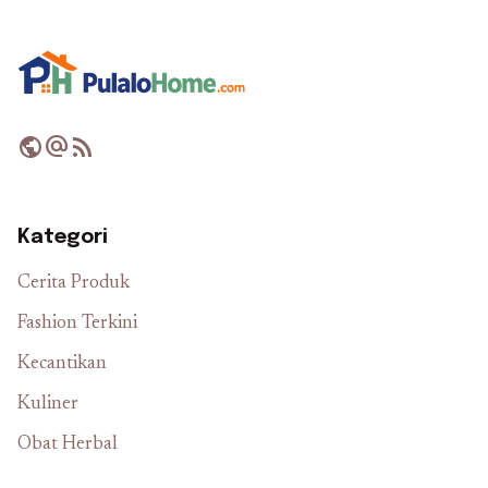
public
alternate_email
rss_feed
Kategori
Cerita Produk
Fashion Terkini
Kecantikan
Kuliner
Obat Herbal