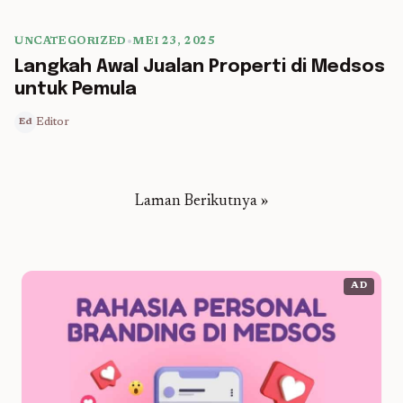
UNCATEGORIZED
•
MEI 23, 2025
5 min read
Langkah Awal Jualan Properti di Medsos
untuk Pemula
Editor
Ed
Laman Berikutnya »
AD