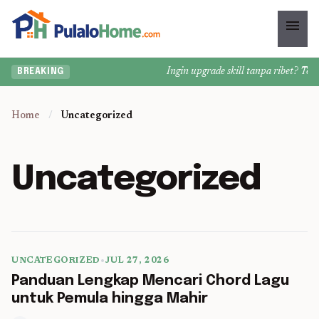
menu
Ingin upgrade skill tanpa ribet? Temuk
BREAKING
Home
/
Uncategorized
Uncategorized
UNCATEGORIZED
•
JUL 27, 2026
5 min read
Panduan Lengkap Mencari Chord Lagu
untuk Pemula hingga Mahir