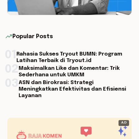
trending_up
Popular Posts
01
Rahasia Sukses Tryout BUMN: Program
Latihan Terbaik di Tryout.id
02
Maksimalkan Like dan Komentar: Trik
Sederhana untuk UMKM
03
ASN dan Birokrasi: Strategi
Meningkatkan Efektivitas dan Efisiensi
Layanan
AD