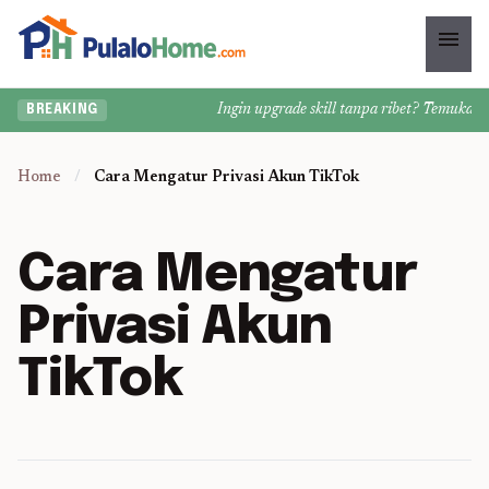
menu
Ingin upgrade skill tanpa ribet? Temukan kel
BREAKING
Home
/
Cara Mengatur Privasi Akun TikTok
Cara Mengatur
Privasi Akun
TikTok