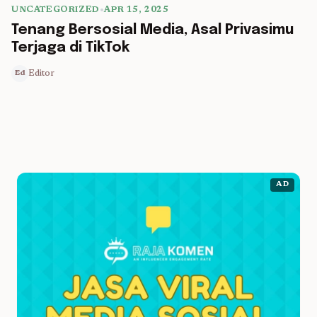
UNCATEGORIZED
•
APR 15, 2025
5 min read
Tenang Bersosial Media, Asal Privasimu
Terjaga di TikTok
Editor
Ed
AD