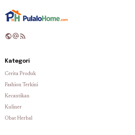
public
alternate_email
rss_feed
Kategori
Cerita Produk
Fashion Terkini
Kecantikan
Kuliner
Obat Herbal