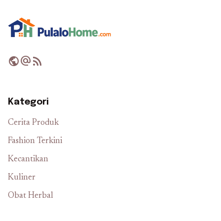
public
alternate_email
rss_feed
Kategori
Cerita Produk
Fashion Terkini
Kecantikan
Kuliner
Obat Herbal