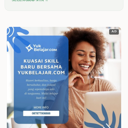
SELENGKAPNYA →
AD