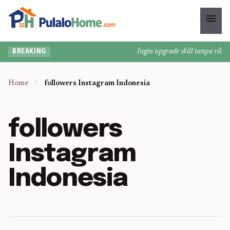
menu
Ingin upgrade skill tanpa ribet?
BREAKING
Home
/
followers Instagram Indonesia
followers
Instagram
Indonesia