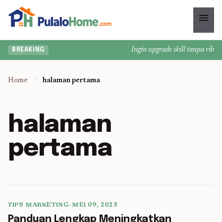
menu
Ingin upgrade skill tanpa ribet?
BREAKING
Home
/
halaman pertama
halaman
pertama
TIPS MARKETING
•
MEI 09, 2025
5 min read
Panduan Lengkap Meningkatkan