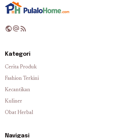
public
alternate_email
rss_feed
Kategori
Cerita Produk
Fashion Terkini
Kecantikan
Kuliner
Obat Herbal
Navigasi