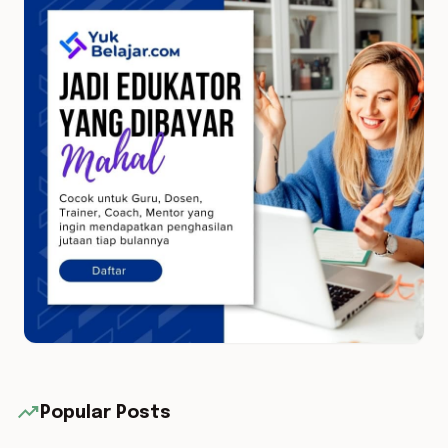
trending_up
Popular Posts