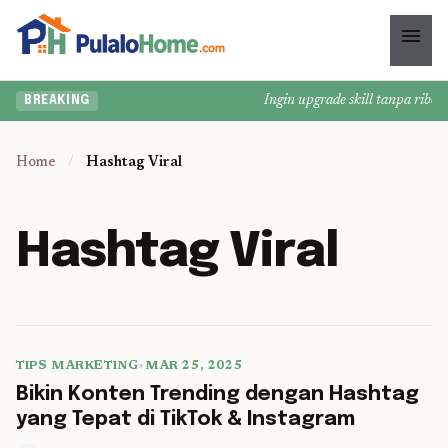
menu
Ingin upgrade skill tanpa ribet?
BREAKING
Home
/
Hashtag Viral
Hashtag Viral
TIPS MARKETING
•
MAR 25, 2025
5 min read
Bikin Konten Trending dengan Hashtag
yang Tepat di TikTok & Instagram